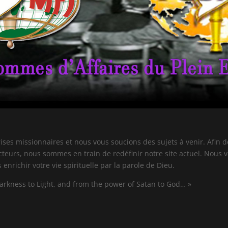
rises missionnaires et nous vous soucions des sujets à venir. Afin d
eurs, nous sommes en train de redéfinir notre site actuel. Nous 
nrichir votre vie spirituelle par la parole de Dieu.
darkness to Light, and from the power of Satan to God… »