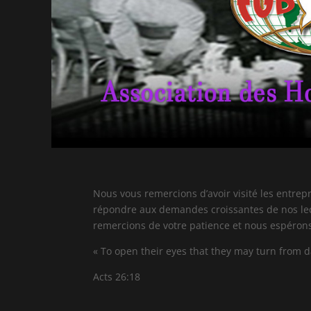
Nous vous remercions d’avoir visité les entrep
répondre aux demandes croissantes de nos lect
remercions de votre patience et nous espérons e
« To open their eyes that they may turn from 
Acts 26:18